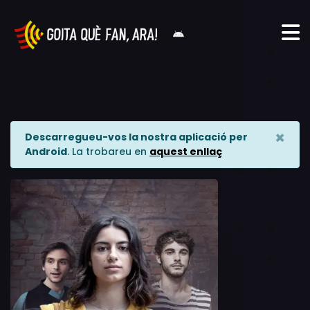
×
Descarregueu-vos la nostra aplicació per
Android
. La trobareu en
aquest enllaç