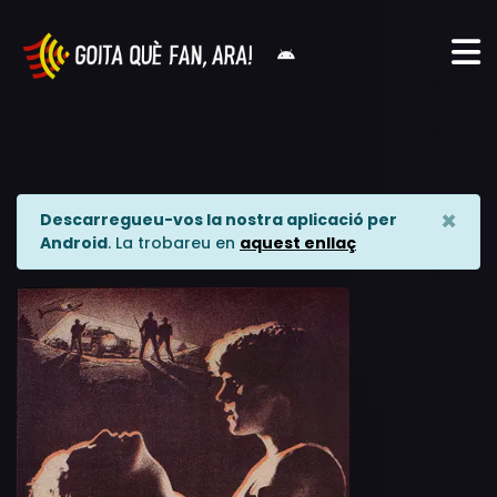
×
Descarregueu-vos la nostra aplicació per
Android
. La trobareu en
aquest enllaç