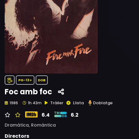
PG-13+
DOB
Foc amb foc
Tràiler
Llista
Doblatge
1986
1h 43m
6.4
6.2
Dramàtica,
Romàntica
Directors