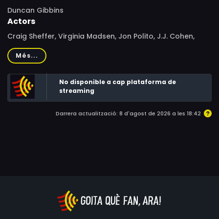
Duncan Gibbins
Actors
Craig Sheffer, Virginia Madsen, Jon Polito, J.J. Cohen,
Kate Reid, Jean Smart, Kari Wuhrer, D. B. Sweeney, William
Més...
G. Schilling, David Harris, Tim Russ, Penelope Sudrow
No disponible a cap plataforma de
streaming
Darrera actualització: 8 d'agost de 2026 a les 18:42