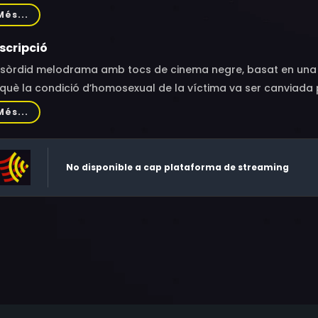
die, George Cooper, Richard Benedict, Tom Keene, William Phi
Més...
mp
scripció
 sòrdid melodrama amb tocs de cinema negre, basat en una n
què la condició d’homosexual de la víctima va ser canviada 
nsura.
Més...
No disponible a cap plataforma de streaming