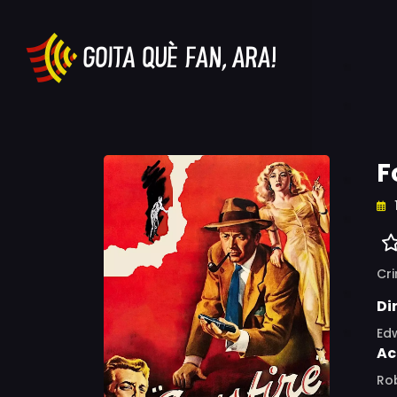
F
Cr
Di
Ed
Ac
Rob