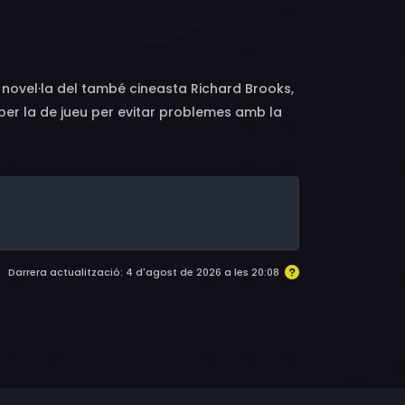
pps, Lex Barker, Marlo Dwyer, Kenner G.
ovel·la del també cineasta Richard Brooks,
per la de jueu per evitar problemes amb la
Darrera actualització: 4 d'agost de 2026 a les 20:08