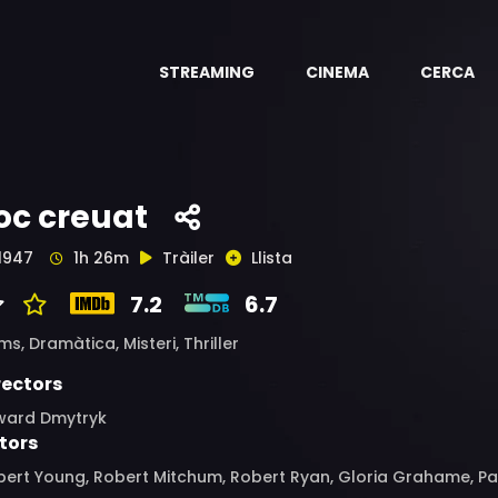
STREAMING
CINEMA
CERCA
oc creuat
1947
1h 26m
Tràiler
Llista
7.2
6.7
ims,
Dramàtica,
Misteri,
Thriller
rectors
ward Dmytryk
tors
ert Young, Robert Mitchum, Robert Ryan, Gloria Grahame, Pau