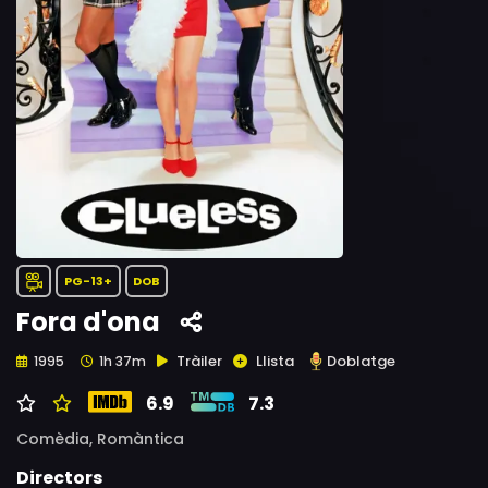
PG-13+
DOB
Fora d'ona
Tràiler
Llista
Doblatge
1995
1h 37m
6.9
7.3
Comèdia,
Romàntica
Directors