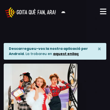
×
Descarregueu-vos la nostra aplicació per
Android
. La trobareu en
aquest enllaç