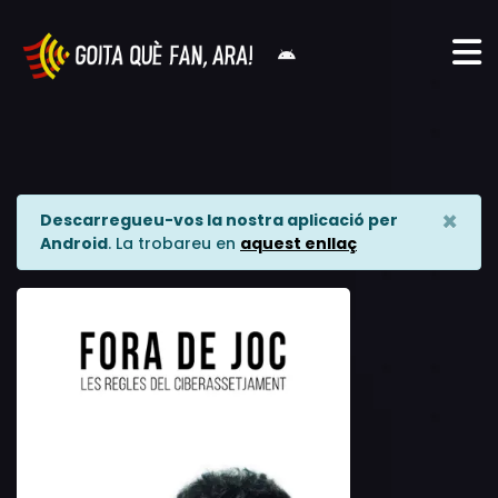
×
Descarregueu-vos la nostra aplicació per
Android
. La trobareu en
aquest enllaç