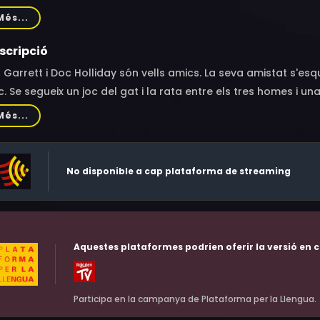
lahan, Martín Garralaga, Ben Johnson, Dickie Jones, Cecil Ke
Més...
ell, Emory Parnell, Edward Peil Sr., Wallace Reid Jr., Julian Ri
ang, Frank Ward, Pat West
scripció
 Garrett i Doc Holliday són vells amics. La seva amistat s'esq
. Se segueix un joc del gat i la rata entre els tres homes i una
sonatge de Jane Russell, Rio, té un paper secundari. Intenta, en
Més...
 germà. Més tard, s'assabenta que és amic d'en Doc. Pren cu
 interessat pel seu cavall que no pas per ella.
No disponible a cap plataforma de streaming
Aquestes plataformes podrien oferir la versió en c
Participa en la campanya de Plataforma per la Llengua.