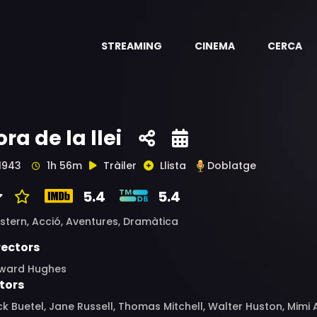
STREAMING
CINEMA
CERCA
ora de la llei
1943
1h 56m
Tràiler
Llista
Doblatge
5.4
5.4
stern,
Acció,
Aventures,
Dramàtica
rectors
ward Hughes
tors
k Buetel, Jane Russell, Thomas Mitchell, Walter Huston, Mimi 