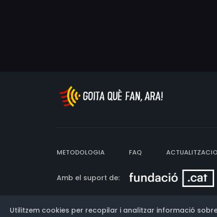
METODOLOGIA
FAQ
ACTUALITZACI
Amb el suport de:
Utilitzem cookies per recopilar i analitzar informació sobre
Versió: 3.13.0.202607011342