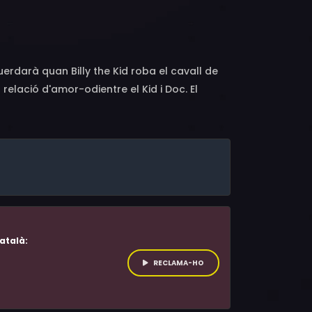
llogg, Ethan Laidlaw, Ted Mapes, William
vero, Lee Shumway, William Steele, Harry
uerdarà quan Billy the Kid roba el cavall de
 relació d'amor-odientre el Kid i Doc. El
 principi, matar Billy the Kid per venjar el
ra del Kid durant la seva convalescència,
atalà:
RECLAMA-HO