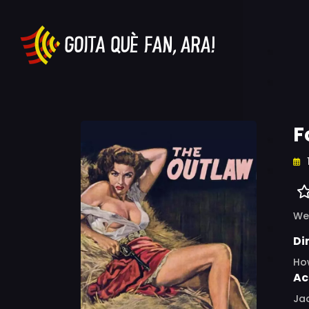
F
We
Di
Ho
Ac
Jac