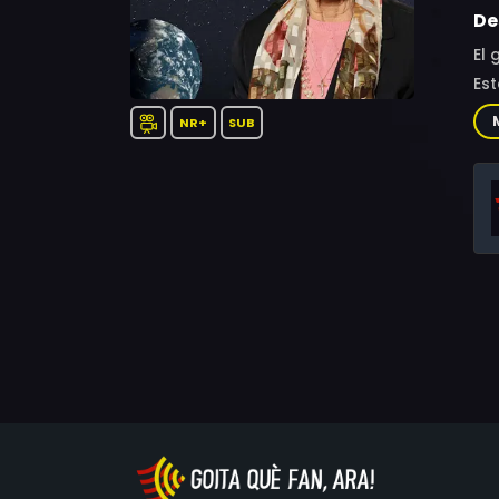
De
El 
Est
NA
NR+
SUB