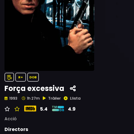
R+
DOB
Força excessiva
Tràiler
Llista
1993
1h 27m
5.4
4.9
Acció
Directors