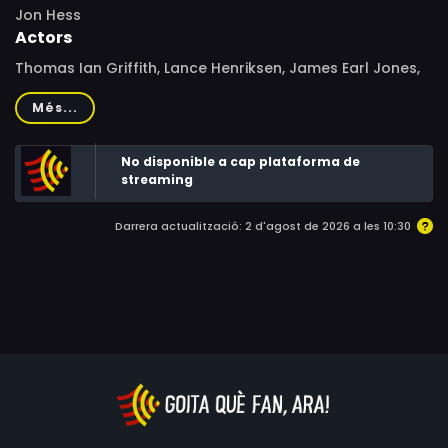
Jon Hess
Actors
Thomas Ian Griffith, Lance Henriksen, James Earl Jones,
Burt Young, Tony Todd, Antoni Corone, Charlotte Lewis,
Més...
Carl Ciarfalio, Danny Epper, Susan Wood, Bobby Bass,
Tom Hodges, Richard Mawe, W. Earl Brown, Liza Cruzat,
No disponible a cap plataforma de
Ray Conchado
streaming
Darrera actualització: 2 d'agost de 2026 a les 10:30