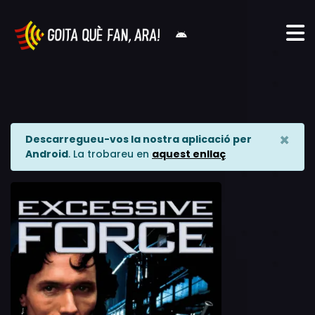
×
Descarregueu-vos la nostra aplicació per
Android
. La trobareu en
aquest enllaç