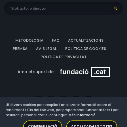
METODOLOGIA
FAQ
ACTUALITZACIONS
PREMSA
AVÍS LEGAL
POLÍTICA DE COOKIES
POLÍTICA DE PRIVACITAT
Amb el suport de:
Utilitzem cookies per recopilar i analitzar informació sobre el
rendiment i l’ús del lloc web, per proporcionar funcionalitats i per
millorar i personalitzar el contingut.
Més informació
Versió: 3.13.0.202607011342
CONFIGURACIÓ
ACCEPTAR-LES TOTES