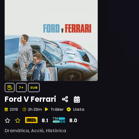
7+
SUB
Ford V Ferrari
Tràiler
Llista
2019
2h 33m
8.1
8.0
Dramàtica,
Acció,
Històrica