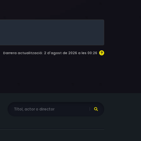
s, William H. O'Brien, Louis Merrill
Darrera actualització: 2 d'agost de 2026 a les 00:26