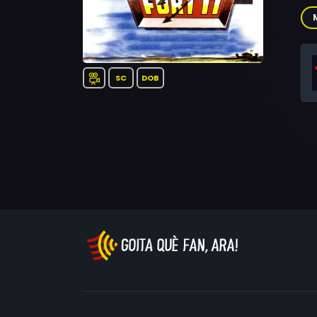
Bro
SC
DOB