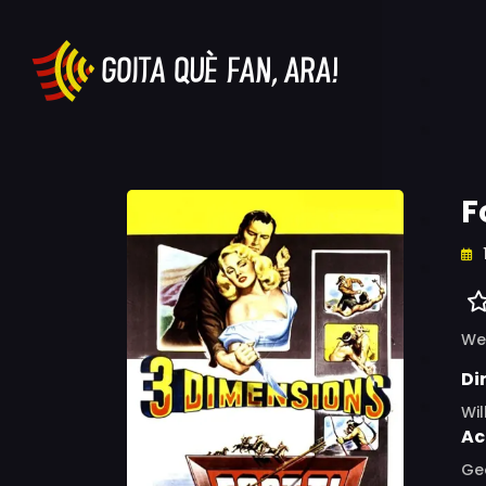
F
We
Di
Wil
Ac
Geo