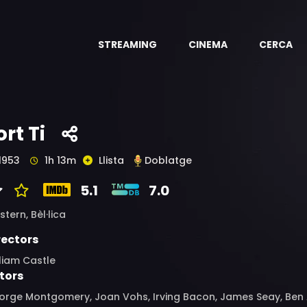
STREAMING
CINEMA
CERCA
ort Ti
1953
1h 13m
Llista
Doblatge
5.1
7.0
stern,
Bèl·lica
rectors
liam Castle
tors
rge Montgomery, Joan Vohs, Irving Bacon, James Seay, Ben Ast