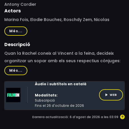
Antony Cordier
Actors
Marina Foïs, Elodie Bouchez, Roschdy Zem, Nicolas
Duvauchelle, Élodie Bouchez, Alexia Stresi, Blanche
Més...
Gardin, Jean-François Stévenin
Descripció
Quan la Rachel coneix al Vincent a la feina, decideix
organitzar un sopar amb els seus respectius cònjuges:
el Frank i la Tery. Les parelles de trentanyers triguen tan
Més...
poc a fer-se amics com a enamorar-se. Però, amb el
pas del temps, la confusió va prenent forma en les
Àudio i subtítols en català
seves consciències. Els sentiments es barregen i a poc a
Modalitats:
WEB
poc es van fent més obscurs i cruels.
Subscripció
Fins el 26 d'octubre de 2026
Darrera actualització: 6 d'agost de 2026 a les 03:09