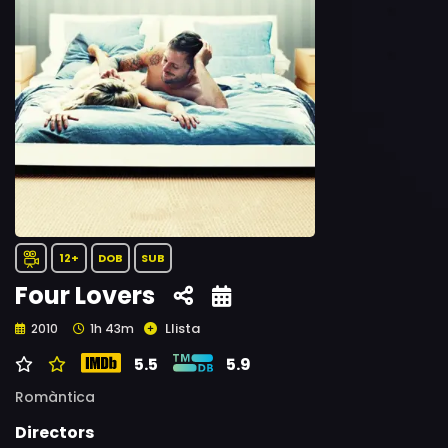
12+
DOB
SUB
Four Lovers
Llista
2010
1h 43m
5.5
5.9
Romàntica
Directors