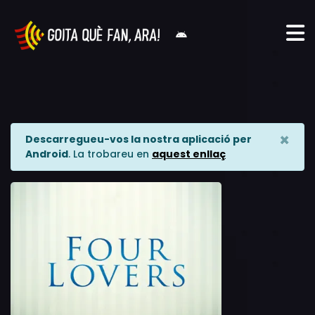
×
Descarregueu-vos la nostra aplicació per
Android
. La trobareu en
aquest enllaç