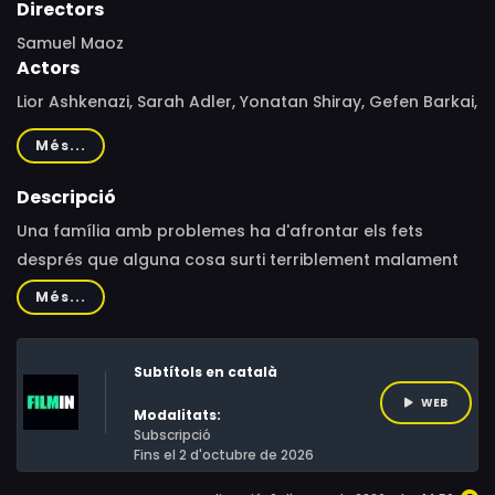
Directors
Samuel Maoz
Actors
Lior Ashkenazi, Sarah Adler, Yonatan Shiray, Gefen Barkai,
Dekel Adin, Shaul Amir, Yael Eisenberg, Shira Haas,
Més...
Yehuda Almagor, Karin Ugowski, Etay Axelrod, Aryeh
Cherner, Roi Miller, Danny Isserles, Itamar Rotschild, Eden
Descripció
Daniel, Eden Gmliel, Rami Buzaglo, Ilia Grosz
Una família amb problemes ha d'afrontar els fets
després que alguna cosa surti terriblement malament
en el llunyà lloc militar on estava destinat el seu fill quan
Més...
realitzava el seu servei militar.
Subtítols en català
WEB
Modalitats:
Subscripció
Fins el 2 d'octubre de 2026