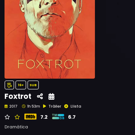
16+
SUB
Foxtrot
Tràiler
Llista
2017
1h 53m
7.2
6.7
Dramàtica