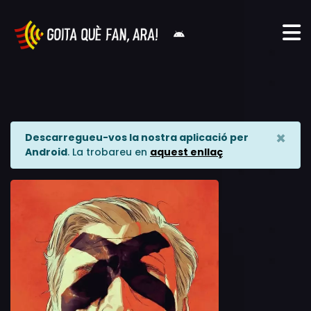
×
Descarregueu-vos la nostra aplicació per
Android
. La trobareu en
aquest enllaç