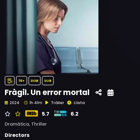
16+
DOB
SUB
Fràgil. Un error mortal
Tràiler
Llista
2024
1h 41m
5.7
6.2
Dramàtica,
Thriller
Directors