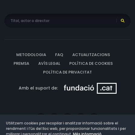
METODOLOGIA
FAQ
ACTUALITZACIONS
PREMSA
AVÍS LEGAL
POLÍTICA DE COOKIES
POLÍTICA DE PRIVACITAT
Amb el suport de:
Utilitzem cookies per recopilar i analitzar informació sobre el
rendiment i l’ús del lloc web, per proporcionar funcionalitats i per
millorar i personalitzar el contingut.
Més informació