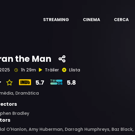
STREAMING
CINEMA
CERCA
ran the Man
2025
1h 29m
Tràiler
Llista
5.7
5.8
mèdia,
Dramàtica
rectors
ephen Bradley
tors
al O'Hanlon, Amy Huberman, Darragh Humphreys, Baz Black, To