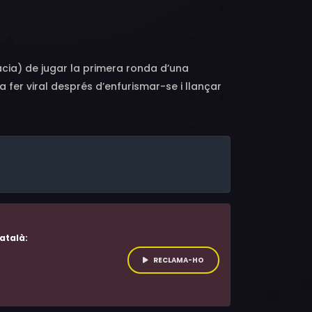
àcia) de jugar la primera ronda d’una
 fer viral després d’enfurismar-se i llançar
 aconseguir un equip digne per jugar contra
 un altre assumpte plana sobre el partit: una
atalà:
RECLAMA-HO