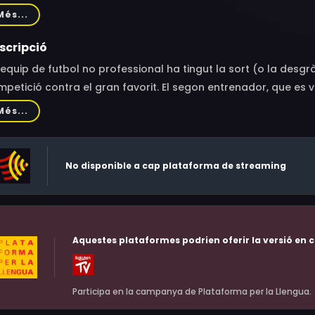
ebs, Tom Delahunty
Més...
scripció
equip de futbol no professional ha tingut la sort (o la desgr
petició contra el gran favorit. El segon entrenador, que es va
 boles del sorteig davant les càmeres, té ara dues missions:
Més...
vigent campió i no enredar-se gaire amb els periodistes. Però
estigació sobre apostes esportives i tripijocs en els partits.
No disponible a cap plataforma de streaming
Aquestes plataformes podrien oferir la versió en c
Participa en la campanya de Plataforma per la Llengua.