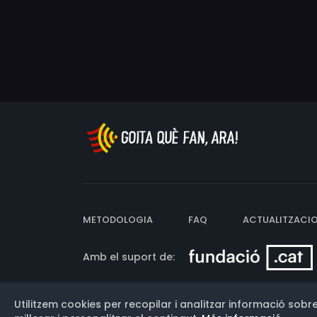
METODOLOGIA
FAQ
ACTUALITZACI
Amb el suport de:
Utilitzem cookies per recopilar i analitzar informació sobre
Versió: 3.13.0.202607011342