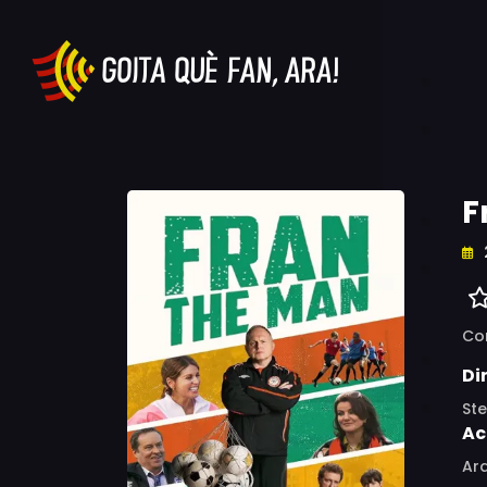
F
Co
Di
St
Ac
Ard