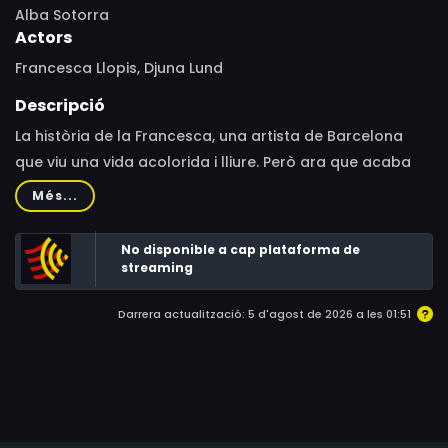
Alba Sotorra
Actors
Francesca Llopis, Djuna Lund
Descripció
La història de la Francesca, una artista de Barcelona
que viu una vida acolorida i lliure. Però ara que acaba
de complir els 60 i que la seva filla ha marxat de casa
Més...
per anar a estudiar a l’estranger, es troba en un
moment d’inflexió. Enfrontant-se a la seva solitud
No disponible a cap plataforma de
emprendrà un viatge impredictible i desenfadat en les
streaming
aplicacions de cites a internet per trobar l'amor
Darrera actualització: 5 d'agost de 2026 a les 01:51
novament.