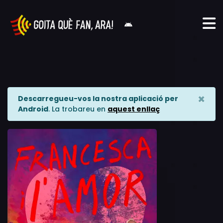
×
Descarregueu-vos la nostra aplicació per
Android
. La trobareu en
aquest enllaç