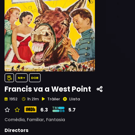
NR+
DOB
Francis va a West Point
Tràiler
Llista
1952
1h 21m
6.3
5.7
Comèdia,
Familiar,
Fantasia
Directors