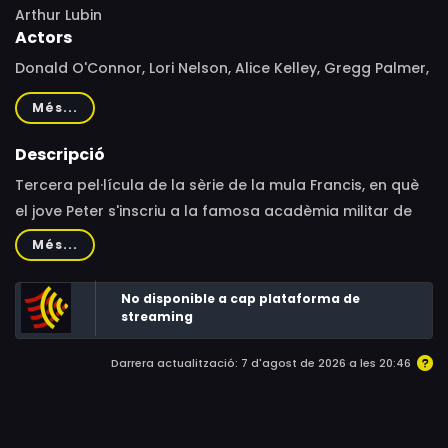
Arthur Lubin
Actors
Donald O'Connor, Lori Nelson, Alice Kelley, Gregg Palmer,
William Reynolds, Les Tremayne, Otto Hulett, David
Més...
Janssen, James Best, Chill Wills, Leonard Nimoy
Descripció
Tercera pel·lícula de la sèrie de la mula Francis, en què
el jove Peter s'inscriu a la famosa acadèmia militar de
West Point, on queda sota la tutela del seu amic, la mula
Més...
Francis.
No disponible a cap plataforma de
streaming
Darrera actualització: 7 d'agost de 2026 a les 20:46