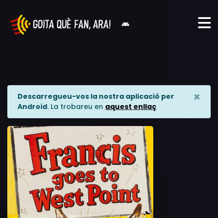
×
Descarregueu-vos la nostra aplicació per
Android
. La trobareu en
aquest enllaç