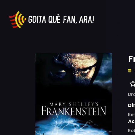
F
Dr
Di
Ke
Ac
Rob