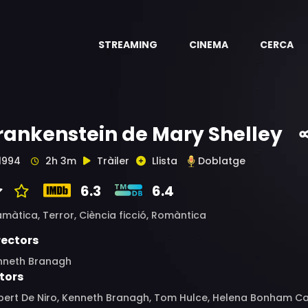
STREAMING
CINEMA
CERCA
rankenstein de Mary Shelley
1994
2h 3m
Tràiler
Llista
Doblatge
6.3
6.4
amàtica,
Terror,
Ciència ficció,
Romàntica
rectors
nneth Branagh
tors
ert De Niro, Kenneth Branagh, Tom Hulce, Helena Bonham Cart