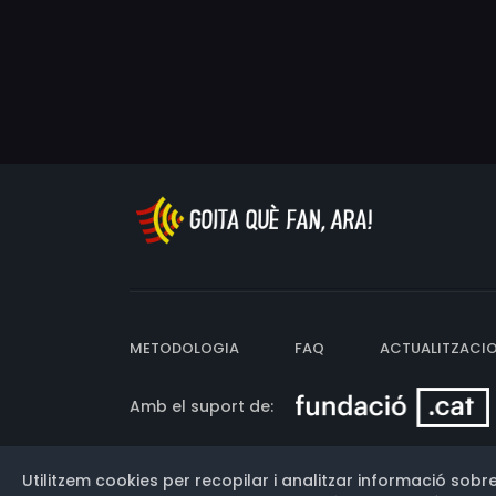
METODOLOGIA
FAQ
ACTUALITZACI
Amb el suport de:
Utilitzem cookies per recopilar i analitzar informació sobre
Versió: 3.13.0.202607011342