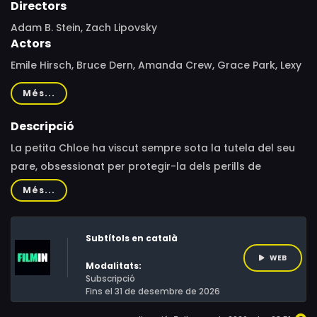
Directors
Adam B. Stein, Zach Lipovsky
Actors
Emile Hirsch, Bruce Dern, Amanda Crew, Grace Park, Lexy
Kolker, Ava Telek, Michelle Harrison, Matty Finochio, Aleks
Més...
Paunovic, RJ Fetherstonhaugh, Kwesi Ameyaw, Ryan Beil,
Reese Alexander, Dakota Daulby, Lee Shorten, Dean
Descripció
Redman, Aria Birch
La petita Chloe ha viscut sempre sota la tutela del seu
pare, obsessionat per protegir-la dels perills de
l’exterior, fins al punt de no permetre-li abandonar casa
Més...
seva. Un dia, la nena s’escapa.
Subtítols en català
WEB
Modalitats:
Subscripció
Fins el 31 de desembre de 2026