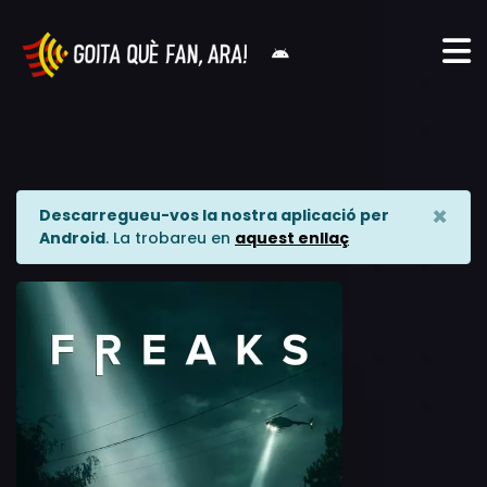
×
Descarregueu-vos la nostra aplicació per
Android
. La trobareu en
aquest enllaç