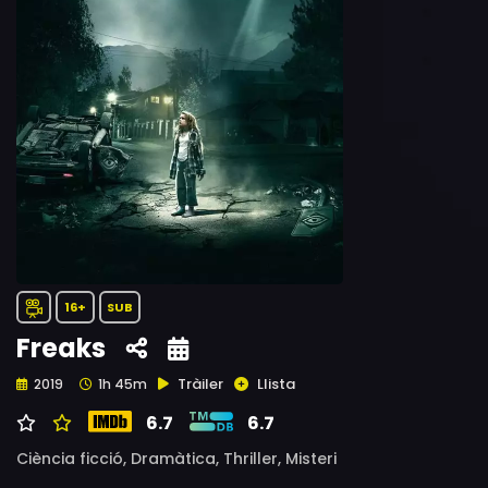
16+
SUB
Freaks
Tràiler
Llista
2019
1h 45m
6.7
6.7
Ciència ficció,
Dramàtica,
Thriller,
Misteri