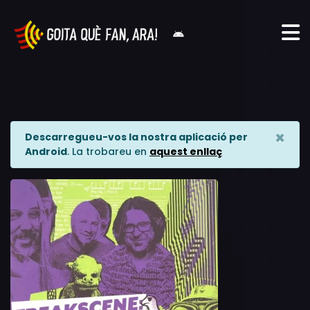
×
Descarregueu-vos la nostra aplicació per
Android
. La trobareu en
aquest enllaç