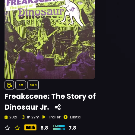
SC
SUB
Freakscene: The Story of
Dinosaur Jr.
Tràiler
Llista
2021
1h 22m
6.8
7.8