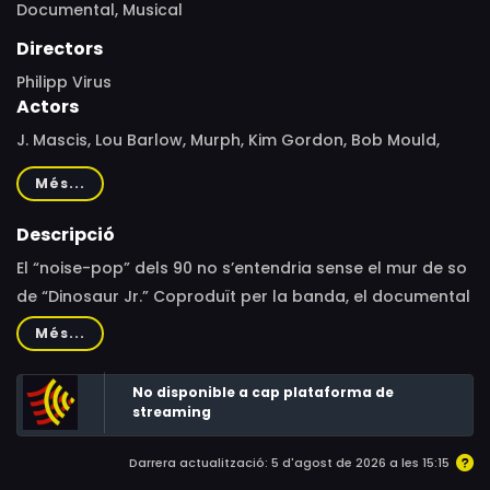
Documental,
Musical
Directors
Philipp Virus
Actors
J. Mascis, Lou Barlow, Murph, Kim Gordon, Bob Mould,
Henry Rollins, Thurston Moore, Frank Black, Kevin Shields,
Més...
Luisa Reichenheim, Kurt Vile
Descripció
El “noise-pop” dels 90 no s’entendria sense el mur de so
de “Dinosaur Jr.” Coproduït per la banda, el documental
repassa disc per disc més de 30 anys de “sang, suor i
Més...
llàgrimes” d’una “família psicòtica” que només sabia
comunicar-se damunt l’escenari, sota el lideratge de
No disponible a cap plataforma de
l’obsessiu i còmicament taciturn J Mascis.
streaming
Darrera actualització: 5 d'agost de 2026 a les 15:15