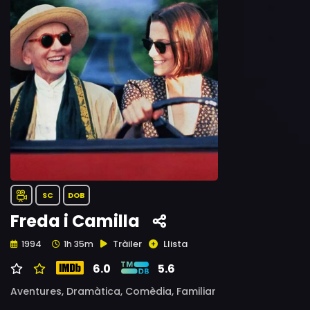
SC
DOB
Freda i Camilla
Tràiler
Llista
1994
1h 35m
6.0
5.6
Aventures,
Dramàtica,
Comèdia,
Familiar