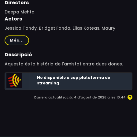
Directors
Deepa Mehta
Actors
Jessica Tandy, Bridget Fonda, Elias Koteas, Maury
Chaykin, Graham Greene, Hume Cronyn, Ranjit
Més...
Chowdhry, George Harris, Sandi Ross, Gerry Quigley,
Atom Egoyan, Devyani Saltzman, Camille Spence, Martha
Descripció
Cronyn, Sheilanne Lindsay, Don McKellar
Aquesta és la història de l'amistat entre dues dones.
No disponible a cap plataforma de
streaming
Darrera actualització: 4 d'agost de 2026 a les 10:44