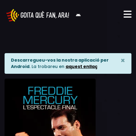
×
Descarregueu-vos la nostra aplicació per
Android
. La trobareu en
aquest enllaç