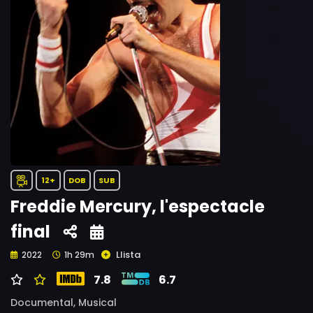
12+
DOB
SUB
Freddie Mercury, l'espectacle
final
Llista
2022
1h 29m
7.8
6.7
Documental,
Musical