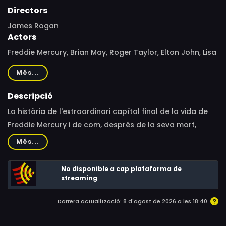
Directors
James Rogan
Actors
Freddie Mercury, Brian May, Roger Taylor, Elton John, Lisa
Stansfield, David Wigg, Anita Dobson, Peter Freestone,
Més...
Roger Daltrey, Harvey Goldsmith, Peter Tatchell, Paul
Young, Gary Cherone, Joe Elliott, Liza Minnelli, Axl Rose,
Descripció
Slash, Duff McKagan, David Bowie, Annie Lennox, George
La història de l'extraordinari capítol final de la vida de
Michael, Seal
Freddie Mercury i de com, després de la seva mort,
Queen va fer un dels concerts més grans de la historia
Més...
per celebrar-ne la vida i desafiar els prejudicis al voltant
del VIH/SIDA.
No disponible a cap plataforma de
streaming
Darrera actualització: 8 d'agost de 2026 a les 18:40