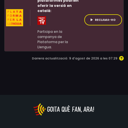
plataformes podrien
oferir la versió en
activistes. Finalment, un advocat gai, l'Steven Goldstein,
català:
es compromet amb la causa.
RECLAMA-HO
Participa en la
campanya de
Plataforma per la
Llengua.
Darrera actualització: 9 d'agost de 2026 a les 07:29