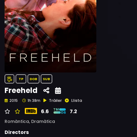
TP
DOB
SUB
Freeheld
Tràiler
Llista
2015
1h 38m
6.6
7.2
Romàntica,
Dramàtica
Directors