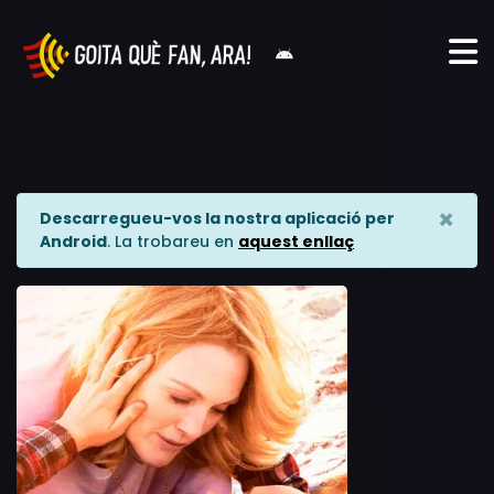
×
Descarregueu-vos la nostra aplicació per
Android
. La trobareu en
aquest enllaç