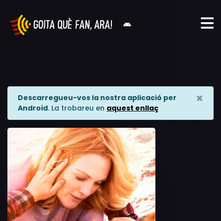
×
Descarregueu-vos la nostra aplicació per
Android
. La trobareu en
aquest enllaç