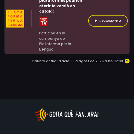
plataformes podrien
oferir la versió en
activistes. Finalment, un advocat gai, l'Steven Goldstein,
català:
es compromet amb la causa.
RECLAMA-HO
Participa en la
campanya de
Plataforma per la
Llengua.
Darrera actualització: 10 d'agost de 2026 a les 02:00