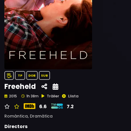
TP
DOB
SUB
Freeheld
Tràiler
Llista
2015
1h 38m
6.6
7.2
Romàntica,
Dramàtica
Directors