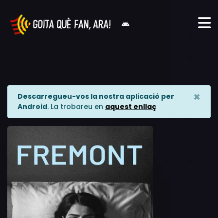
×
Descarregueu-vos la nostra aplicació per
Android
. La trobareu en
aquest enllaç