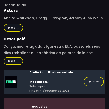
Babak Jalali
Actors
Anaita Wali Zada, Gregg Turkington, Jeremy Allen White,
Hilda Schmelling, Avis See-tho, Siddique Ahmed, Taban
Més...
Ibraz, Timur Nusratty, Eddie Tang, Jennifer McKay, Divya
Jakatdar, Fazil Seddiqui, Molly Noble, Enoch Ku, Corey
Descripció
Seaver, Boots Riley
Donya, una refugiada afganesa a EUA, passa els seus
dies treballant a una fàbrica de galetes de la sort
xineses. L’insomni i el passat que la turmenta la porten a
Més...
assistir a teràpia, l’únic espai on se’ns deixa conèixer a la
protagonista a partir de les preguntes del terapeuta.
Àudio i subtítols en català
Modalitats:
WEB
Subscripció
Fins el 4 d'octubre de 2026
Aquestes