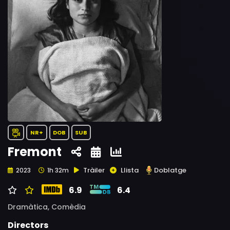
NR+
DOB
SUB
Fremont
Tràiler
Llista
Doblatge
2023
1h 32m
6.9
6.4
Dramàtica,
Comèdia
Directors