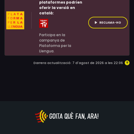
plataformes podrien
oferir la versió en
català:
RECLAMA-HO
Participa en la
campanya de
Plataforma per la
Llengua.
Darrera actualització: 7 d'agost de 2026 a les 22:06