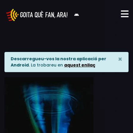
×
Descarregueu-vos la nostra aplicació per
Android
. La trobareu en
aquest enllaç