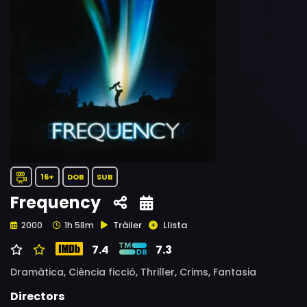
16+
DOB
SUB
Frequency
Tràiler
Llista
2000
1h 58m
7.4
7.3
Dramàtica,
Ciència ficció,
Thriller,
Crims,
Fantasia
Directors