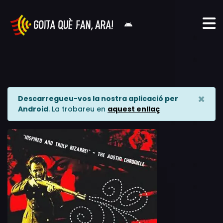
×
Descarregueu-vos la nostra aplicació per
Android
. La trobareu en
aquest enllaç