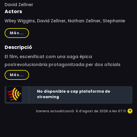
David Zellner
Actors
Wiley Wiggins, David Zellner, Nathan Zellner, Stephanie
Wilson
Més...
Descripció
El film, escenificat com una saga èpica
postrevolucionària protagonitzada per dos oficials
ineptes als quals han encarregat civilitzar una zona
Més...
conquerida, incrementa progressivament les situacions
absurdes fins a assolir una sensació d’estranyesa total
No disponible a cap plataforma de
en l’espectador.
streaming
Darrera actualització: 6 d'agost de 2026 a les 07:11