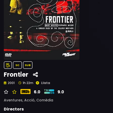
SC
SUB
Frontier
Llista
2001
1h 22m
6.0
9.0
Aventures,
Acció,
Comèdia
Directors