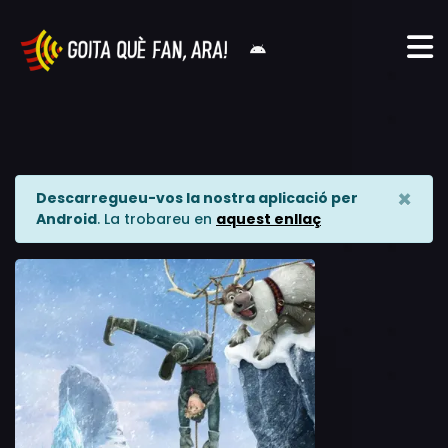
×
Descarregueu-vos la nostra aplicació per
Android
. La trobareu en
aquest enllaç