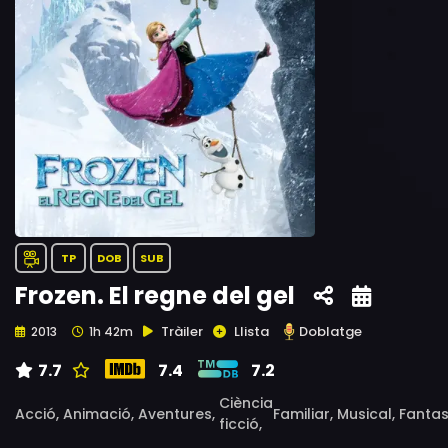
TP
DOB
SUB
Frozen. El regne del gel
Tràiler
Llista
Doblatge
2013
1h 42m
7.7
7.4
7.2
Ciència
Acció,
Animació,
Aventures,
Familiar,
Musical,
Fantas
ficció,