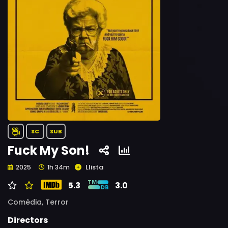
SC
SUB
Fuck My Son!
Llista
2025
1h 34m
5.3
3.0
Comèdia,
Terror
Directors