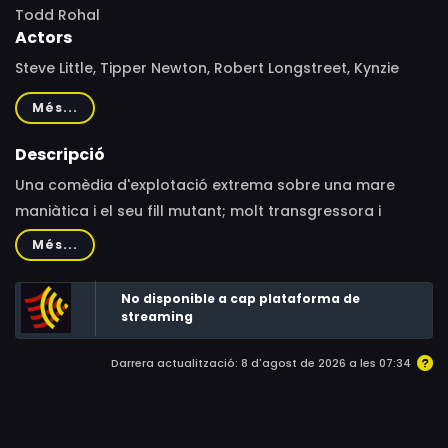
Todd Rohal
Actors
Steve Little, Tipper Newton, Robert Longstreet, Kynzie
Colmery, George Sample III, Bryan Connolly, Jennifer
Més...
Finney, Isabelle Avena, John Gholson, Vincent James
Prendergast, Benito Vasquez, John Merriman, Ron Ford,
Descripció
Daemon Pedroza, Elizabeth Maxwell, Brent Cotton, Winter
Una comèdia d'explotació extrema sobre una mare
Kane, Danny Weiner
maniàtica i el seu fill mutant; molt transgressora i
provocadora.
Més...
No disponible a cap plataforma de
streaming
Darrera actualització: 8 d'agost de 2026 a les 07:34