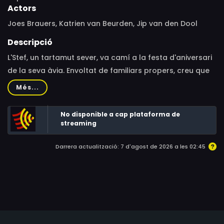
Actors
Joes Brauers, Katrien van Beurden, Jip van den Dool
Descripció
L'Stef, un tartamut sever, va camí a la festa d'aniversari
de la seva àvia. Envoltat de familiars propers, creu que
pot parlar fluidament i vol explicar ell mateix les notícies
Més...
sobre els seus estudis a la resta de la família.
No disponible a cap plataforma de
streaming
Darrera actualització: 7 d'agost de 2026 a les 02:45