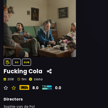
SC
SUB
Fucking Cola
Llista
2018
11m
8.0
0.0
Directors
Sophie van de Pol