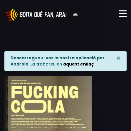
×
Descarregueu-vos la nostra aplicació per
Android
. La trobareu en
aquest enllaç