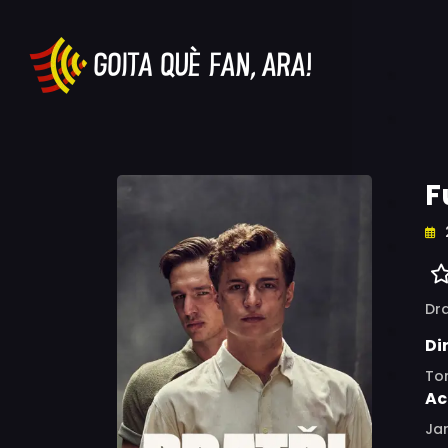
F
Dr
Di
To
Ac
Jan