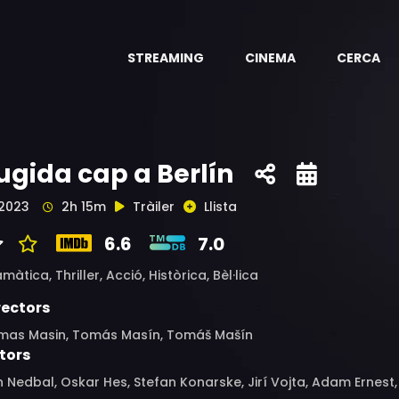
STREAMING
CINEMA
CERCA
ugida cap a Berlín
2023
2h 15m
Tràiler
Llista
6.6
7.0
amàtica,
Thriller,
Acció,
Històrica,
Bèl·lica
rectors
mas Masin, Tomás Masín, Tomáš Mašín
tors
 Nedbal, Oskar Hes, Stefan Konarske, Jirí Vojta, Adam Ernest