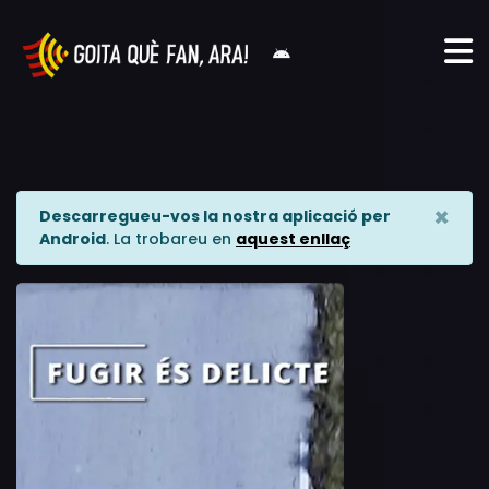
×
Descarregueu-vos la nostra aplicació per
Android
. La trobareu en
aquest enllaç