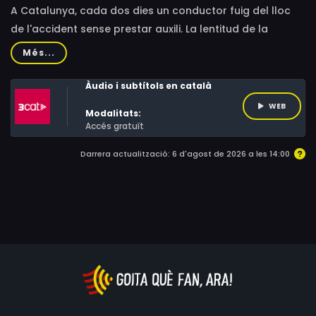
A Catalunya, cada dos dies un conductor fuig del lloc
de l'accident sense prestar auxili. La lentitud de la
justícia en aplicar el nou Codi Penal està fent que les
Més...
famílies de les víctimes continuïn sentint-se oblidades i
impotents.
Àudio i subtítols en català
WEB
Modalitats:
Accés gratuït
Darrera actualització: 6 d'agost de 2026 a les 14:00