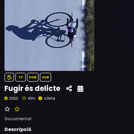
TP
DOB
SUB
Fugir és delicte
Llista
2022
41m
Documental
Descripció