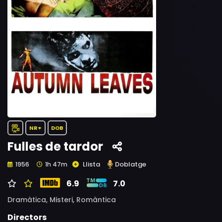
NR+
DOB
Fulles de tardor
Llista
Doblatge
1956
1h 47m
6.9
7.0
Dramàtica,
Misteri,
Romàntica
Directors