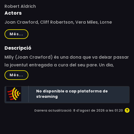
Robert Aldrich
Actors
Joan Crawford, Cliff Robertson, Vera Miles, Lorne
Greene, Ruth Donnelly, Shepperd Strudwick, Selmer
Més...
Jackson, Maxine Cooper, Marjorie Bennett, Frank Gerstle,
Dick Gordon
Descripció
Milly (Joan Crawford) és una dona que va deixar passar
la joventut entregada a cura del seu pare. Un dia,
assisteix a un concert i s'enamora de Burt (Cliff
Més...
Robertson), un home força més jove que ella. Pocs
mesos després de casar-se, Milly rep la visita de Virgínia
No disponible a cap plataforma de
(Vera Miles), l'antiga dona de Burt.
streaming
Darrera actualització: 8 d'agost de 2026 a les 01:20