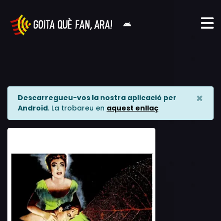
×
Descarregueu-vos la nostra aplicació per
Android
. La trobareu en
aquest enllaç