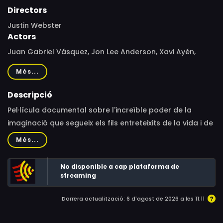
Directors
Justin Webster
Actors
Juan Gabriel Vásquez, Jon Lee Anderson, Xavi Ayén,
Carmen Balcells, Bill Clinton
Més...
Descripció
Pel·lícula documental sobre l'increïble poder de la
imaginació que segueix els fils entreteixits de la vida i de
les obres de Gabriel García Márquez amb la tensió
Més...
narrativa d'una investigació.
No disponible a cap plataforma de
streaming
Darrera actualització: 6 d'agost de 2026 a les 11:11