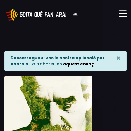
×
Descarregueu-vos la nostra aplicació per
Android
. La trobareu en
aquest enllaç