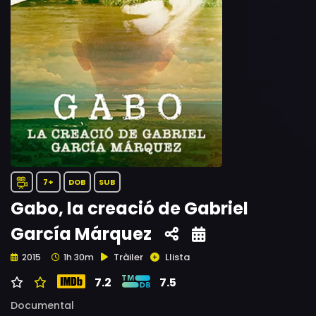
7+
DOB
SUB
Gabo, la creació de Gabriel
García Márquez
Tràiler
Llista
2015
1h 30m
7.2
7.5
Documental