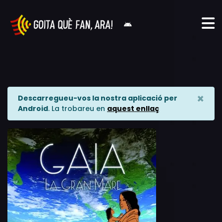
×
Descarregueu-vos la nostra aplicació per
Android
. La trobareu en
aquest enllaç