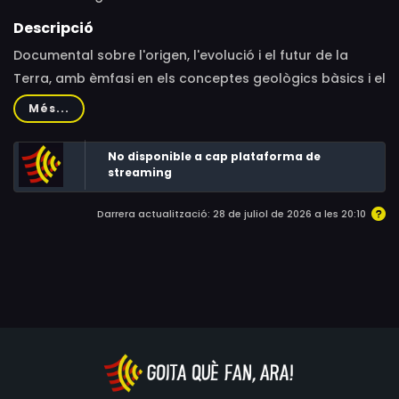
Descripció
Documental sobre l'origen, l'evolució i el futur de la
Terra, amb èmfasi en els conceptes geològics bàsics i el
paper de la vida i dels humans.
Més...
No disponible a cap plataforma de
streaming
Darrera actualització: 28 de juliol de 2026 a les 20:10