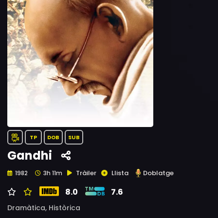
TP
DOB
SUB
Gandhi
Tràiler
Llista
Doblatge
1982
3h 11m
8.0
7.6
Dramàtica,
Històrica