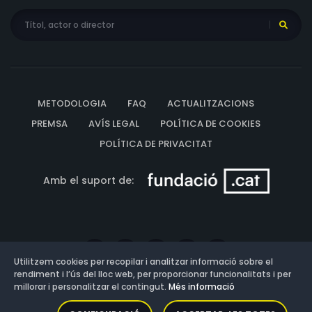
Gerard Norman, Bernard Horsfall, Richard Leech, Pankaj
Kapur, Tarla Mehta, David Sibley, Dalip Tahil, Stanley
Lebor, Terrence Hardiman, Monica Gupta, Jon Croft,
William Hoyland, John Ratzenberger, Jack McKenzie, Tom
Alter, Jane Myerson, Roop Kumar Razdan, Bani Sharad
Joshi, Vagish Kumar Singh, Dilsher Singh, Sudhir Dalvi,
METODOLOGIA
FAQ
ACTUALITZACIONS
Tilak Raj, Irpinder Puri, Pren Kapoor, Vinay Apte, Aswini
PREMSA
AVÍS LEGAL
POLÍTICA DE COOKIES
Kumar, Avinash Dogra, Shreedhar Joshi, Suhas Palshikar,
POLÍTICA DE PRIVACITAT
Karkirat Singh, Shekhar Chattopadhyay, Amarjeet,
Pratap Desai, Bhatawadekar Prakash, Sunil Shende, Rovil
Amb el suport de:
Sinha, Derek Lyons, Fred Wood, Nassar Abdulla, Gito
Santana
Utilitzem cookies per recopilar i analitzar informació sobre el
rendiment i l’ús del lloc web, per proporcionar funcionalitats i per
millorar i personalitzar el contingut.
Més informació
Versió: 3.13.0.202607011342