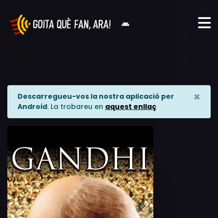
×
Descarregueu-vos la nostra aplicació per
Android
. La trobareu en
aquest enllaç