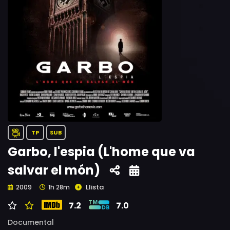
TP
SUB
Garbo, l'espia (L'home que va
salvar el món)
Llista
2009
1h 28m
7.2
7.0
Documental