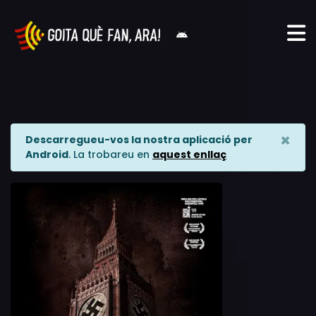
×
Descarregueu-vos la nostra aplicació per
Android
. La trobareu en
aquest enllaç