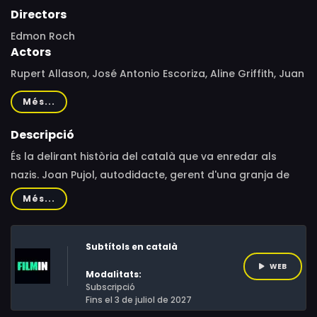
Directors
Edmon Roch
Actors
Rupert Allason, José Antonio Escoriza, Aline Griffith, Juan
Kreisler, joan pujol, Xavier Vinader
Més...
Descripció
És la delirant història del català que va enredar als
nazis. Joan Pujol, autodidacte, gerent d'una granja de
pollastres i conserge d'hotel comença a planejar la
Més...
seva contribució al"benestar de la humanitat". Decideix
oferir-se als britànics com a espia.
Subtítols en català
WEB
Modalitats:
Subscripció
Fins el 3 de juliol de 2027