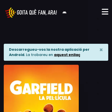
×
Descarregueu-vos la nostra aplicació per
Android
. La trobareu en
aquest enllaç