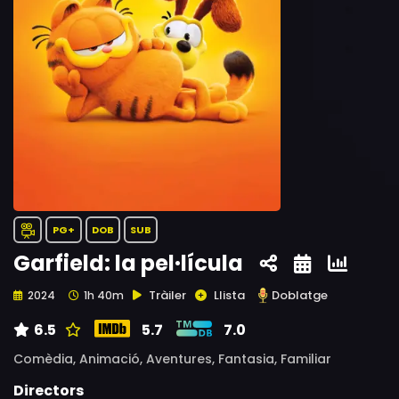
PG+
DOB
SUB
Garfield: la pel·lícula
Tràiler
Llista
Doblatge
2024
1h 40m
6.5
5.7
7.0
Comèdia,
Animació,
Aventures,
Fantasia,
Familiar
Directors