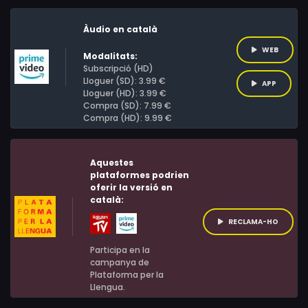
Àudio en català
WEB
Modalitats:
Subscripció (HD)
Lloguer (SD): 3.99 €
APP
Lloguer (HD): 3.99 €
Compra (SD): 7.99 €
Compra (HD): 9.99 €
Aquestes
plataformes podrien
oferir la versió en
català:
RECLAMA-HO
Participa en la
campanya de
Plataforma per la
Llengua.