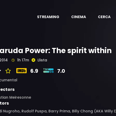
STREAMING
CINEMA
CERCA
aruda Power: The spirit within
2014
1h 17m
Llista
6.9
7.0
cumental
rectors
stian Meiresonne
tors
i Nugroho, Rudolf Puspa, Barry Prima, Billy Chong (AKA Willy 