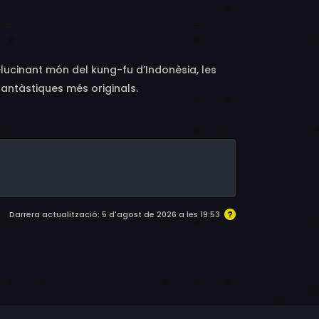
lucinant món del kung-fu d’Indonèsia, les
fantàstiques més originals.
Darrera actualització: 5 d'agost de 2026 a les 19:53