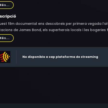
stanto, Ronny Augustinus, Iman Tantowi, Iko Uwais
Més...
scripció
est film documental ens descobreix per primera vegada l’al·
tacions de James Bond, els superherois locals i les bogeries 
Més...
No disponible a cap plataforma de streaming