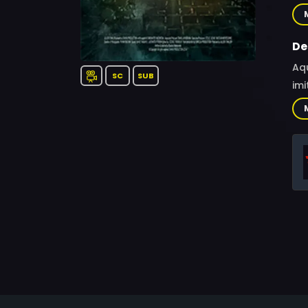
Kri
De
Aqu
SC
SUB
imi