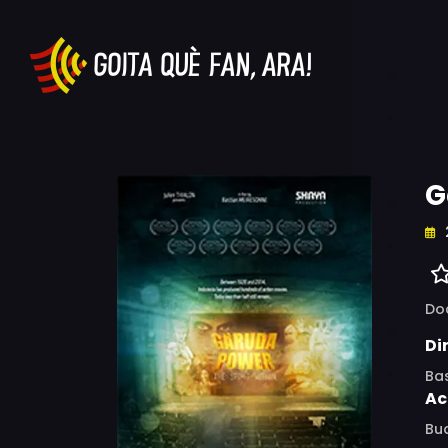
G
Do
Di
Ba
Ac
Bud