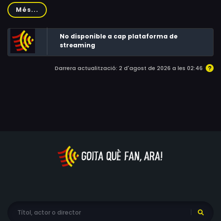
Visió personal on la memòria es mescla amb una
Més...
excavació arqueològica i amb res contes tradicionals
gascons.
No disponible a cap plataforma de
streaming
Darrera actualització: 2 d'agost de 2026 a les 02:46