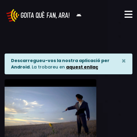
×
Descarregueu-vos la nostra aplicació per
Android
. La trobareu en
aquest enllaç