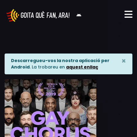
×
Descarregueu-vos la nostra aplicació per
Android
. La trobareu en
aquest enllaç