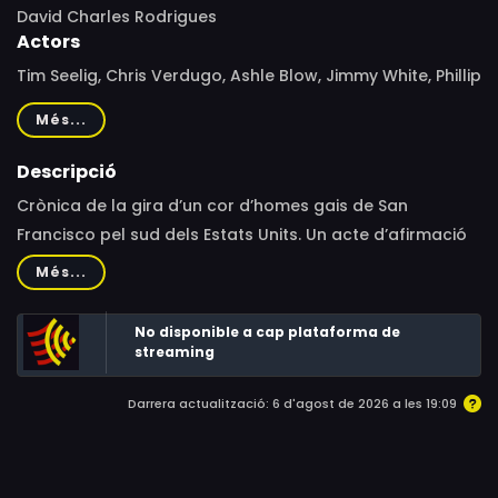
David Charles Rodrigues
Actors
Tim Seelig, Chris Verdugo, Ashle Blow, Jimmy White, Phillip
Whitely, Steve Huffines, Tom Paulino, Dave Andrade,
Més...
Julian Francis Clift, Erick Ducut, Zachary Herries, Frank
Christian Marx
Descripció
Crònica de la gira d’un cor d’homes gais de San
Francisco pel sud dels Estats Units. Un acte d’afirmació
contra la creixent homofòbia de l’era Trump que
Més...
enfronta els membres del cor a pors i ferides del
passat.
No disponible a cap plataforma de
streaming
Darrera actualització: 6 d'agost de 2026 a les 19:09