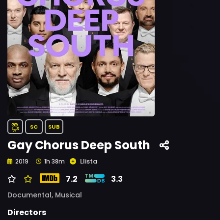
SC
SUB
Gay Chorus Deep South
Llista
2019
1h 38m
7.2
3.3
Documental,
Musical
Directors