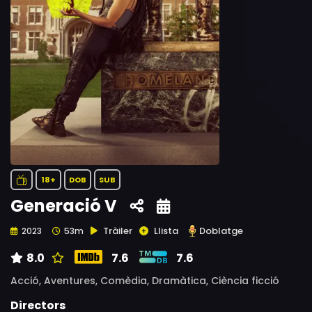
18+
DOB
SUB
Generació V
Tràiler
Llista
Doblatge
2023
53m
8.0
7.6
7.6
Acció,
Aventures,
Comèdia,
Dramàtica,
Ciència ficció
Directors