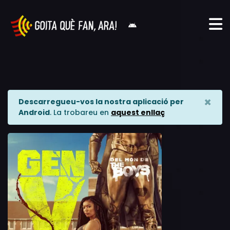
×
Descarregueu-vos la nostra aplicació per
Android
. La trobareu en
aquest enllaç