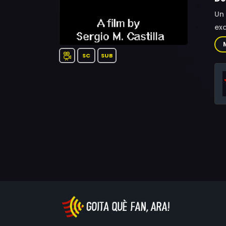
Un 
exa
SC
SUB