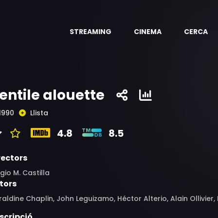
STREAMING
CINEMA
CERCA
entile alouette
1990
Llista
4.8
8.5
rectors
gio M. Castilla
tors
aldine Chaplin, John Leguizamo, Héctor Alterio, Alain Ollivier
scripció