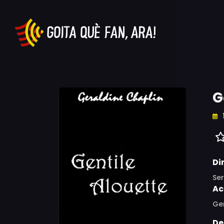
G
Di
Ser
Ac
Ger
De