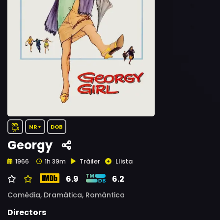
NR+
DOB
Georgy
Tràiler
Llista
1966
1h 39m
6.9
6.2
Comèdia,
Dramàtica,
Romàntica
Directors