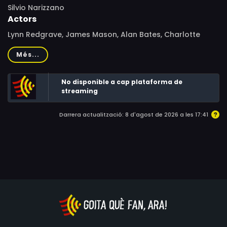
Silvio Narizzano
Actors
Lynn Redgrave, James Mason, Alan Bates, Charlotte
Rampling, Bill Owen, Clare Kelly, Rachel Kempson, Denise
Més...
Coffey, Dorothy Alison, Peggy Thorpe-Bates, Dandy
Nichols, Terence Soall, Jolyon Booth
No disponible a cap plataforma de
streaming
Darrera actualització: 8 d'agost de 2026 a les 17:41