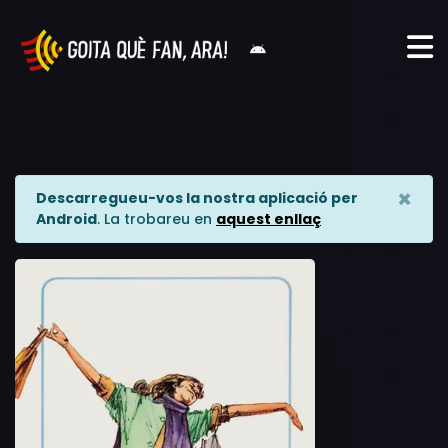
×
Descarregueu-vos la nostra aplicació per
Android
. La trobareu en
aquest enllaç