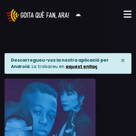
×
Descarregueu-vos la nostra aplicació per
Android
. La trobareu en
aquest enllaç