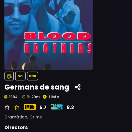
SC
DOB
Germans de sang
Llista
1994
1h 20m
5.7
8.3
Dramàtica,
Crims
Directors