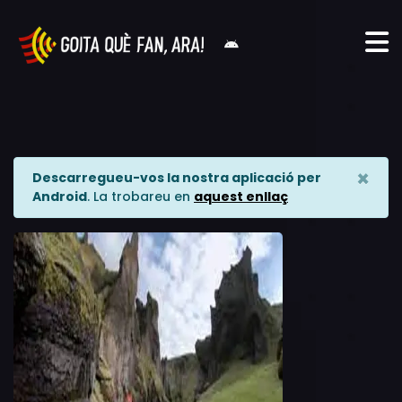
×
Descarregueu-vos la nostra aplicació per
Android
. La trobareu en
aquest enllaç