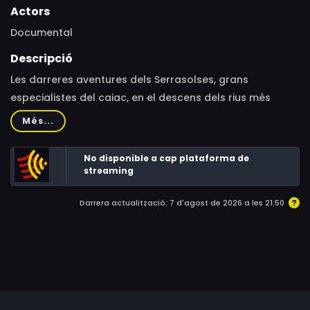
Actors
Documental
Descripció
Les darreres aventures dels Serrasolses, grans
especialistes del caiac, en el descens dels rius més
espectaculars del món.
Més...
No disponible a cap plataforma de
streaming
Darrera actualització: 7 d'agost de 2026 a les 21:50