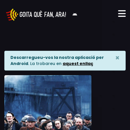
×
Descarregueu-vos la nostra aplicació per
Android
. La trobareu en
aquest enllaç