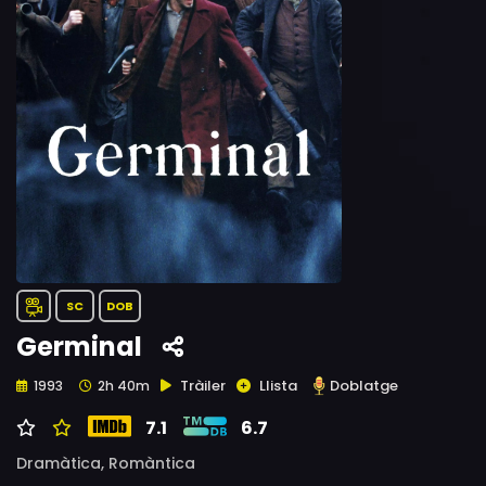
SC
DOB
Germinal
Tràiler
Llista
Doblatge
1993
2h 40m
7.1
6.7
Dramàtica,
Romàntica