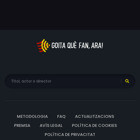
d'Indiana Jones! El que és evident és que el món del
periodisme cada dia és més emocionant, sobretot quan
el vius al costat de l'increïble Geronimo Stilton!
METODOLOGIA
FAQ
ACTUALITZACIONS
PREMSA
AVÍS LEGAL
POLÍTICA DE COOKIES
POLÍTICA DE PRIVACITAT