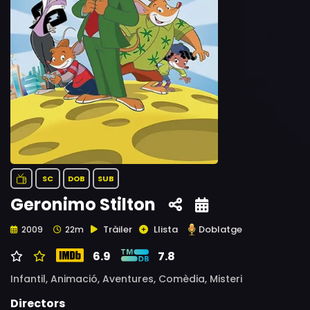
SC
DOB
SUB
Geronimo Stilton
Tràiler
Llista
Doblatge
2009
22m
6.9
7.8
Infantil,
Animació,
Aventures,
Comèdia,
Misteri
Directors