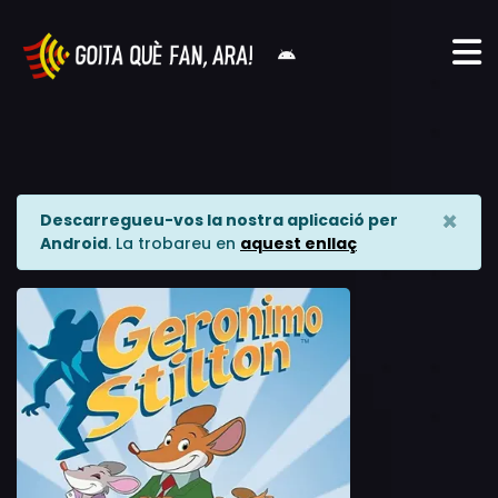
×
Descarregueu-vos la nostra aplicació per
Android
. La trobareu en
aquest enllaç