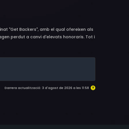
umoto
nat "Get Backers", amb el qual ofereixen als
gen perdut a canvi d'elevats honoraris. Tot i
 violent que desitgen oblidar, i posseeixen
ats, quasi sempre compleixen amb la seua
 persegueix farà que, generalment, no reben
e'ls trobarà demanant menjar gratis en el
geixen els clients dels Get Backers per a
Darrera actualització: 3 d'agost de 2026 a les 11:58