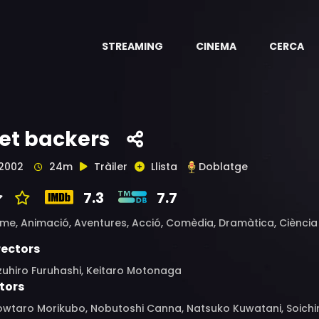
STREAMING
CINEMA
CERCA
et backers
2002
24m
Tràiler
Llista
Doblatge
7.3
7.7
ime,
Animació,
Aventures,
Acció,
Comèdia,
Dramàtica,
Ciència 
rectors
zuhiro Furuhashi, Keitaro Motonaga
tors
wtaro Morikubo, Nobutoshi Canna, Natsuko Kuwatani, Soichir