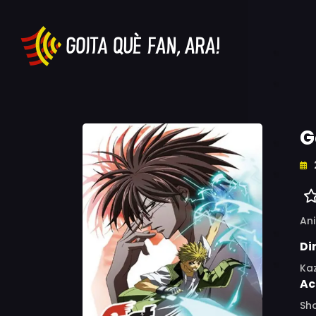
G
An
Di
Ka
Ac
Sho