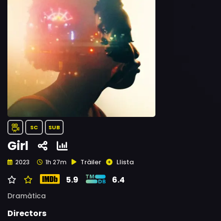
SC
SUB
Girl
Tràiler
Llista
2023
1h 27m
5.9
6.4
Dramàtica
Directors