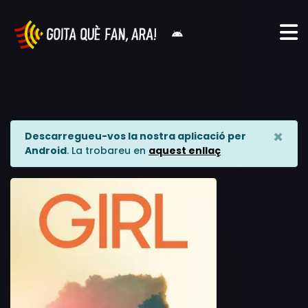
×
Descarregueu-vos la nostra aplicació per
Android
. La trobareu en
aquest enllaç