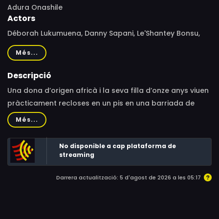
Adura Onashile
Actors
Déborah Lukumuena, Danny Sapani, Le'Shantey Bonsu,
Liana Turner, Ayesha Antoine, Caroline Deyga, Lael
Més...
Tamakloe, Jenni Keenan-Green, Owen Whitelaw, Mark
Cox, Andrew John Tait, Joanne Gallagher, Firas Ibrahim,
Descripció
Kai Bruce, Paul Ellard
Una dona d’origen africà i la seva filla d’onze anys viuen
pràcticament recloses en un pis en una barriada de
Glasgow. La nena, però, es fa amiga d’una companya
Més...
d’escola i cada cop té més ganes de sortir del seu petit
món. Això provoca que la mare s’enfronti als traumes
No disponible a cap plataforma de
del seu passat.
streaming
Darrera actualització: 5 d'agost de 2026 a les 05:17