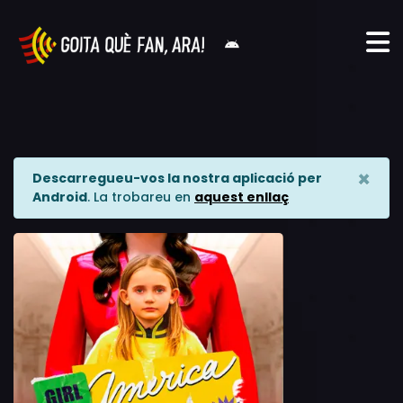
×
Descarregueu-vos la nostra aplicació per
Android
. La trobareu en
aquest enllaç