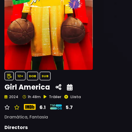
12+
DOB
SUB
Girl America
Tràiler
Llista
2024
1h 48m
6.1
5.7
Dramàtica,
Fantasia
Directors