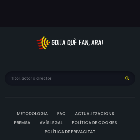
Franc, Magdalena Čečo, Valeria Lobachová, Marie
Revolució de Vellut.
Fišárková, Bára Součková, Marián Demeter, Vojtěch
Dano, Natálie Zahradníková, Kevin Vojtěch Miks, Tomáš
Kotlár, Gabriela Kotlárová, Rudolf Kači, Miroslav Kotlár,
Natálie Kačíová, Adam Spára, Jiří Štěpnička, Igor Budykin,
Eliška Křenková, Tereza Ramba, Yor Milano, Arianna
Kadlec, Antonia Kadlec, Mia Rosa Kadlecová, Žaneta
Pastušiáková, Sára Vrbová, Giacomo Ridi, Jana
Kratochvílová, Jiří Hrubeš, Jan Pokorný, Vladimir Zotov,
Spoq, Alena Nebeská, Miro Brůna, Eliška Beňová, Martin
Bareš, Karel Čech, Marek Gebolisz, Henrich Hujíček, Libor
Hubička, Stella Ginger Janáčková, Jiří Kohout, Radim
Lang, Melvin Mané, Dalibor Makeš, Mária Mokrašová,
Peter Pecha, Miroslav Štěpánek, Lukáš Venclík, Hedvika
METODOLOGIA
FAQ
ACTUALITZACIONS
Tomšíčková
PREMSA
AVÍS LEGAL
POLÍTICA DE COOKIES
POLÍTICA DE PRIVACITAT